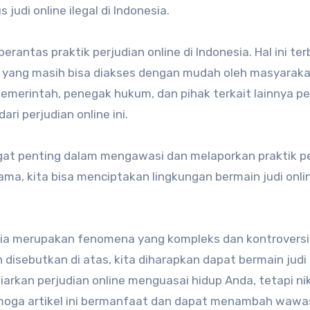
judi online ilegal di Indonesia.
antas praktik perjudian online di Indonesia. Hal ini ter
al yang masih bisa diakses dengan mudah oleh masyaraka
emerintah, penegak hukum, dan pihak terkait lainnya pe
ri perjudian online ini.
ngat penting dalam mengawasi dan melaporkan praktik p
ma, kita bisa menciptakan lingkungan bermain judi onli
esia merupakan fenomena yang kompleks dan kontroversi
disebutkan di atas, kita diharapkan dapat bermain judi 
arkan perjudian online menguasai hidup Anda, tetapi ni
emoga artikel ini bermanfaat dan dapat menambah waw