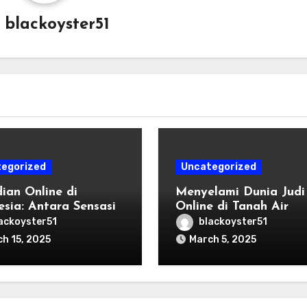
y
blackoyster51
egorized
Uncategorized
dian Online di
Menyelami Dunia Judi
esia: Antara Sensasi
Online di Tanah Air
isiko
ackoyster51
blackoyster51
h 15, 2025
March 5, 2025