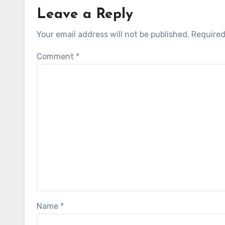
Leave a Reply
Your email address will not be published.
Required
Comment
*
Name
*