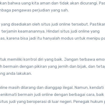
kan bahwa uang kita aman dan tidak akan dicurangi. Pa
 lembaga pengawas perjudian yang sah.
yang disediakan oleh situs judi online tersebut. Pastika
rjamin keamanannya. Hindari situs judi online yang
s, karena bisa jadi itu hanyalah modus untuk menipu p
untuk memiliki kontrol diri yang baik. Jangan terbawa emo
h bermain dengan pikiran yang jernih dan bijak, dan teta
ang anda lakukan.
line masih dilarang dan dianggap ilegal. Namun, kendati
enikmati bermain judi online dengan berbagai cara, bai
s judi yang beroperasi di luar negeri. Penegak hukum