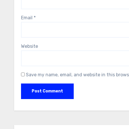
Email
*
Website
Save my name, email, and website in this brows