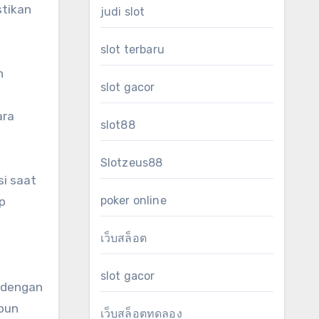
stikan
judi slot
slot terbaru
n
slot gacor
ara
slot88
Slotzeus88
si saat
poker online
p
เว็บสล็อต
slot gacor
k dengan
 pun
เว็บสล็อตทดลอง