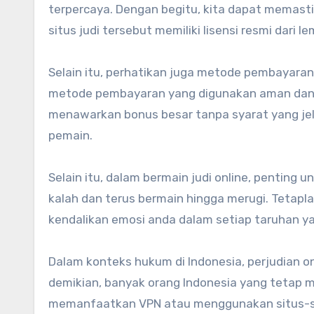
terpercaya. Dengan begitu, kita dapat memasti
situs judi tersebut memiliki lisensi resmi dari
Selain itu, perhatikan juga metode pembayaran 
metode pembayaran yang digunakan aman dan te
menawarkan bonus besar tanpa syarat yang jela
pemain.
Selain itu, dalam bermain judi online, penting 
kalah dan terus bermain hingga merugi. Tetapla
kendalikan emosi anda dalam setiap taruhan y
Dalam konteks hukum di Indonesia, perjudian on
demikian, banyak orang Indonesia yang tetap m
memanfaatkan VPN atau menggunakan situs-situ