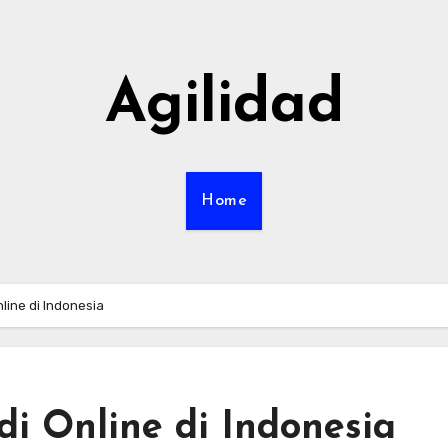
Agilidad
Home
line di Indonesia
i Online di Indonesia